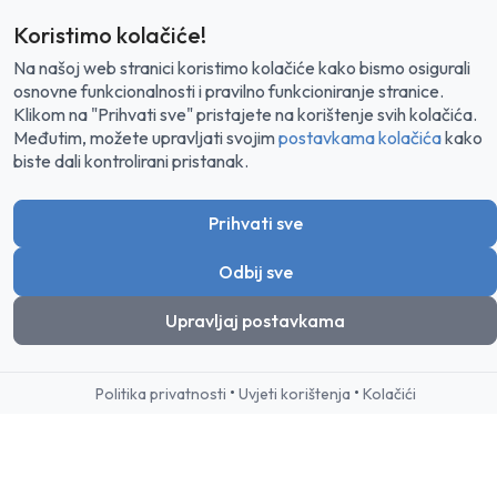
Izrađujemo i pregledavamo ugovore, pripremamo
odluke suvlasnika te osiguravamo svu potrebnu
Koristimo kolačiće!
dokumentaciju u skladu s važećim propisima.
Na našoj web stranici koristimo kolačiće kako bismo osigurali
osnovne funkcionalnosti i pravilno funkcioniranje stranice.
Klikom na "Prihvati sve" pristajete na korištenje svih kolačića.
Međutim, možete upravljati svojim
postavkama kolačića
kako
biste dali kontrolirani pristanak.
Pravna podrška
suvlasnicima
Prihvati sve
Odbij sve
Savjetujemo suvlasnike o pravima i obvezama,
Upravljaj postavkama
tumačimo zakonske propise te pružamo podršku u
rješavanju pravnih pitanja i nesuglasica.
•
•
Politika privatnosti
Uvjeti korištenja
Kolačići
Zastupanje pred